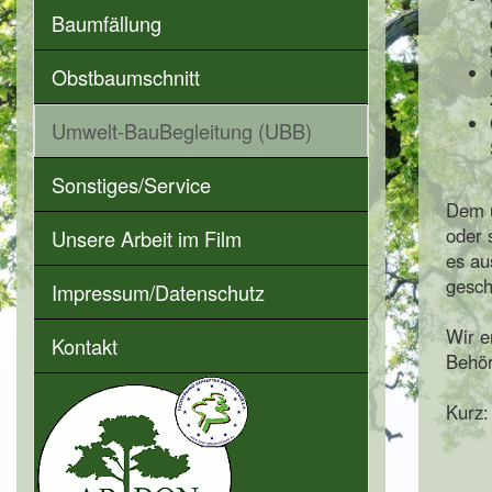
Baumfällung
Obstbaumschnitt
Umwelt-BauBegleitung (UBB)
Sonstiges/Service
Dem u
oder 
Unsere Arbeit im Film
es au
gesch
Impressum/Datenschutz
Wir e
Kontakt
Behö
Kurz