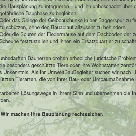
die Hausplanung zu integrieren – und ihn unbeschadet über d
gefährliche Bauphase zu begleiten.
Oder das Gelege der Gelbbauchunke in der Baggerspur zu fi
zu schützen, ohne den Bauablauf allzusehr zu behindern.
Oder die Spuren der Fledermäuse auf dem Dachboden der ze
Scheune festzustellen und ihnen ein Ersatzquartier zu schaff
nbedarften Bauherren drohen erhebliche juristische Proble
sie besonders geschützte Tiere oder ihre Wohnstätten zerstör
s Unkenntnis. Als Ihr UmweltBauBegleiter suchen wir nach 
ützten Tierarten, die von Ihrer Bau- oder Umbaumaßnahme b
rarbeiten Lösungswege in Ihrem Sinn und übernehmen die I
rden.
:
Wir machen Ihre Bauplanung rechtssicher.