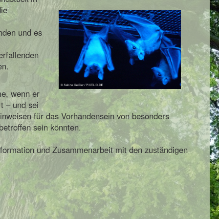
ie
nden und es
rfallenden
en.
me, wenn er
t – und sei
Hinweisen für das Vorhandensein von besonders
etroffen sein könnten.
nformation und Zusammenarbeit mit den zuständigen