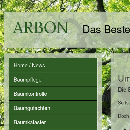
ARBON
Das Beste
Home / News
Um
Baumpflege
Die 
Baumkontrolle
So is
Baumgutachten
Doch 
Baumkataster