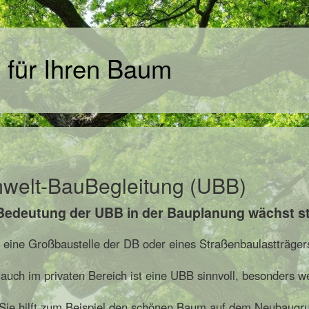
 für Ihren Baum
welt-BauBegleitung (UBB)
Bedeutung der UBB in der Bauplanung wächst st
t eine Großbaustelle der DB oder eines Straßenbaulastträger
auch im privaten Bereich ist eine UBB sinnvoll, besonders 
Sie hilft zum Beispiel den schönen Baum auf dem Neubaugru